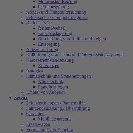
Motorinstandsetzung
Getriebespülung
Abgas- und Hauptuntersuchung
Fehlersuche / Computerdiagnose
Reifenservice
Reifenwechsel
Ein-/ Auslagerung
Beschaffung von Reifen und Felgen
Entsorgung
Achsvermessung
Kalibrierung von Licht- und Fahrerassistenzsysteme
Karosserieinstandsetzung
Referenzen
Autoglas
Klimatechnik und Standheizungen
Klimatechnik
Standheizungen
Einbau von Zubehör
Service
24h Abschleppen / Pannenhilfe
Fahrzeugzulassung / Überführung
Garantien
Mobilitätsgarantie
Ersatzwagen
Vermietung von Zubehör