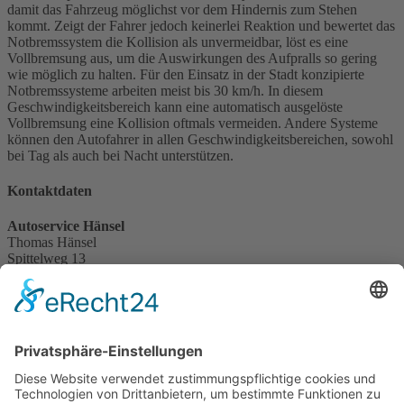
damit das Fahrzeug möglichst vor dem Hindernis zum Stehen
kommt. Zeigt der Fahrer jedoch keinerlei Reaktion und bewertet das
Notbremssystem die Kollision als unvermeidbar, löst es eine
Vollbremsung aus, um die Auswirkungen des Aufpralls so gering
wie möglich zu halten. Für den Einsatz in der Stadt konzipierte
Notbremssysteme arbeiten meist bis 30 km/h. In diesem
Geschwindigkeitsbereich kann eine automatisch ausgelöste
Vollbremsung eine Kollision oftmals vermeiden. Andere Systeme
können den Autofahrer in allen Geschwindigkeitsbereichen, sowohl
bei Tag als auch bei Nacht unterstützen.
Kontaktdaten
Autoservice Hänsel
Thomas Hänsel
Spittelweg 13
01896
Pulsnitz
Deutschland
Tel.
035955 54514
info@autoservice-haensel.de
Über uns
Im Februar 2007 entschloss ich mich, meinen eigenen Kfz-