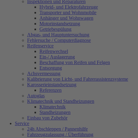
Inspektionen und Reparaturen
Hybrid- und Elektrofahrzeuge
Transporter und Wohnmobile
Anhänger und Wohnwagen
Motorinstandsetzung
Getriebespülung
Abgas- und Hauptuntersuchung
Fehlersuche / Computerdiagnose
Reifenservice
Reifenwechsel
Ein-/ Auslagerung
Beschaffung von Reifen und Felgen
Entsorgung
Achsvermessung
Kalibrierung von Licht- und Fahrerassistenzsysteme
Karosserieinstandsetzung
Referenzen
Autoglas
Klimatechnik und Standheizungen
Klimatechnik
Standheizungen
Einbau von Zubehör
Service
24h Abschleppen / Pannenhilfe
Fahrzeugzulassung / Überführung