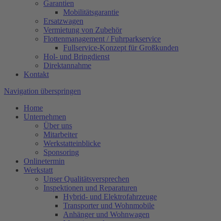
Garantien
Mobilitätsgarantie
Ersatzwagen
Vermietung von Zubehör
Flottenmanagement / Fuhrparkservice
Fullservice-Konzept für Großkunden
Hol- und Bringdienst
Direktannahme
Kontakt
Navigation überspringen
Home
Unternehmen
Über uns
Mitarbeiter
Werkstatteinblicke
Sponsoring
Onlinetermin
Werkstatt
Unser Qualitätsversprechen
Inspektionen und Reparaturen
Hybrid- und Elektrofahrzeuge
Transporter und Wohnmobile
Anhänger und Wohnwagen